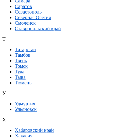
Самара
Саратов
Севастополь
Северная Осетия
Смоленск
Ставропольский край
Т
Татарстан
Тамбов
Тверь
Томск
Тула
Тыва
Тюмень
У
Удмуртия
Ульяновск
Х
Хабаровский край
Хакасия