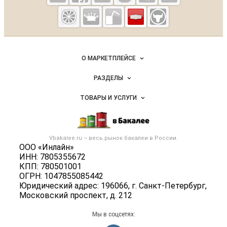
Vbakalee.ru —
рынок
бакалейных
Важные разделы и контакты
Навигация по сайту
товаров,
О МАРКЕТПЛЕЙСЕ
специй,
Новости Vbakalee.ru
ингредиентов
РАЗДЕЛЫ
Услуги и цены
Объявления
ТОВАРЫ И УСЛУГИ
Размещение рекламы
Каталог компаний
Бакалейные товары
Публичная оферта
Новости рынка
Услуги
Контактная информация
Бренды
Vbakalee.ru – весь
рынок бакалеи
в России.
Добавить объявление
Политика обработки персональных данных
ООО «Инлайн»
Вакансии
Карта объявлений
ИНН: 7805355672
Для СМИ
Блог
КПП: 780501001
ОГРН: 1047855085442
Юридический адрес: 196066, г. Санкт-Петербург,
Московский проспект, д. 212
Мы в соцсетях: