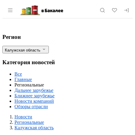
Раздел навигации по сайту vbakalee.ru
Консервный завод в Калужской области
Фильтры
Регион
Калужская область
Категория новостей
Все
Главные
Региональные
Дальнее зарубежье
Ближнее зарубежье
Новости компаний
Обзоры отрасли
Новости
Разделы
Новости
Региональные
Калужская область