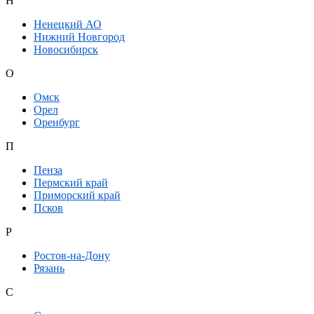
Н
Ненецкий АО
Нижний Новгород
Новосибирск
О
Омск
Орел
Оренбург
П
Пенза
Пермский край
Приморский край
Псков
Р
Ростов-на-Дону
Рязань
С