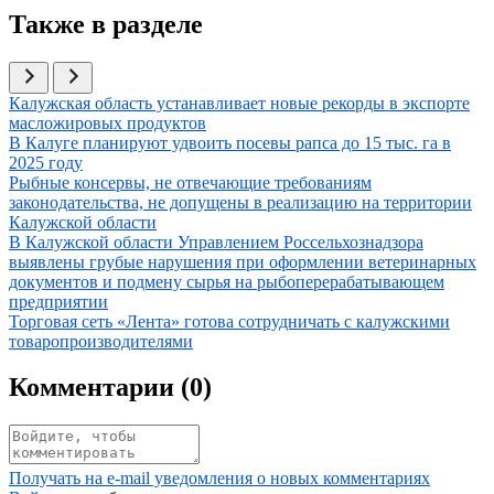
Также в разделе
Иллюстрация новости
Калужская область устанавливает новые рекорды в экспорте
масложировых продуктов
Иллюстрация новости
В Калуге планируют удвоить посевы рапса до 15 тыс. га в
2025 году
Иллюстрация новости
Рыбные консервы, не отвечающие требованиям
законодательства, не допущены в реализацию на территории
Калужской области
Иллюстрация новости
В Калужской области Управлением Россельхознадзора
выявлены грубые нарушения при оформлении ветеринарных
документов и подмену сырья на рыбоперерабатывающем
предприятии
Иллюстрация новости
Торговая сеть «Лента» готова сотрудничать с калужскими
товаропроизводителями
Комментарии (
0
)
Получать на e‑mail уведомления о новых комментариях