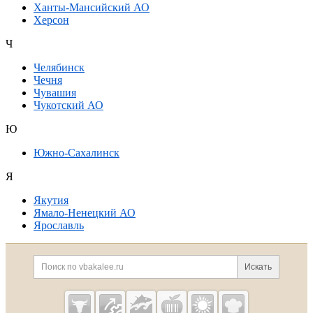
Ханты-Мансийский АО
Херсон
Ч
Челябинск
Чечня
Чувашия
Чукотский АО
Ю
Южно-Сахалинск
Я
Якутия
Ямало-Ненецкий АО
Ярославль
Дополнительная информация
Поиск по сайту и ссылк
Искать
Cсылки на полезные проекты