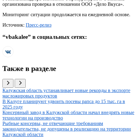
организована проверка в отношении ООО «Дело Вкуса».
Мониторинг ситуации продолжается на ежедневной основе.
Источник:
Пресс-релиз
“
vbakalee
” в социальных сетях:
Также в разделе
Иллюстрация новости
Калужская область устанавливает новые рекорды в экспорте
масложировых продуктов
Иллюстрация новости
В Калуге планируют удвоить посевы рапса до 15 тыс. га в
2025 году
Иллюстрация новости
Консервный завод в Калужской области начал внедрять новые
технологии на производство
Иллюстрация новости
Рыбные консервы, не отвечающие требованиям
законодательства, не допущены в реализацию на территории
Калужской области