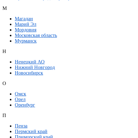
М
Магадан
Марий Эл
Мордовия
Московская область
Мурманск
Н
Ненецкий АО
Нижний Новгород
Новосибирск
О
Омск
Орел
Оренбург
П
Пенза
Пермский край
Приморский край