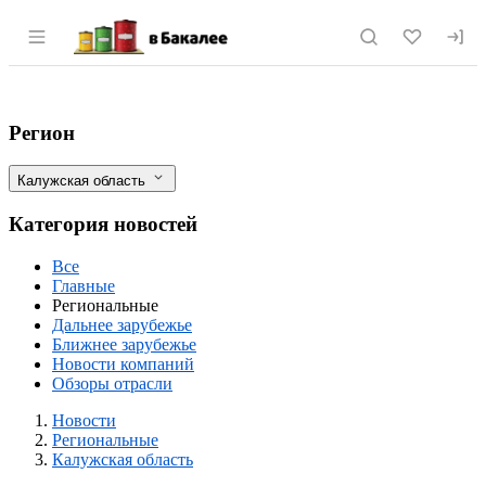
Раздел навигации по сайту vbakalee.ru
В Калужской области Управлением Рос
Фильтры
Регион
Калужская область
Категория новостей
Все
Главные
Региональные
Дальнее зарубежье
Ближнее зарубежье
Новости компаний
Обзоры отрасли
Новости
Разделы
Новости
Региональные
Калужская область