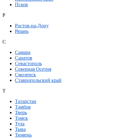
Псков
Р
Ростов-на-Дону
Рязань
С
Самара
Саратов
Севастополь
Северная Осетия
Смоленск
Ставропольский край
Т
Татарстан
Тамбов
Тверь
Томск
Тула
Тыва
Тюмень