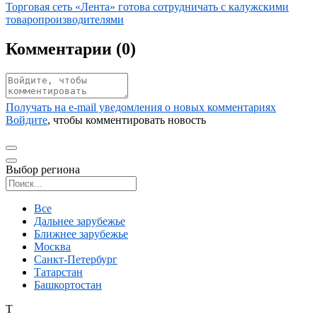
Иллюстрация новости
Торговая сеть «Лента» готова сотрудничать с калужскими
товаропроизводителями
Комментарии (
0
)
Получать на e‑mail уведомления о новых комментариях
Войдите
, чтобы комментировать новость
Выбор региона
Поиск региона
Все
Дальнее зарубежье
Ближнее зарубежье
Москва
Санкт-Петербург
Татарстан
Башкортостан
Т