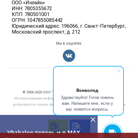
ООО «Инлайн»
Вакансии
Карта объявлений
ИНН: 7805355672
Для СМИ
Блог
КПП: 780501001
ОГРН: 1047855085442
Юридический адрес: 196066, г. Санкт-Петербург,
Московский проспект, д. 212
Мы в соцсетях:
Счетчики, авторское право, логотипы
Всеволод
© 2006‑2026 ООО “Инлайн”. 12+ Все права защищены.
Здравствуйте! Готов помочь
Использование информации, размещенной на данном сайте,
вам. Напишите мне, если у
допускается только при размещении активной гиперссылки на
вас появятся вопросы.
сайт
vbakalee.ru
Vbakalee теперь и в MAX