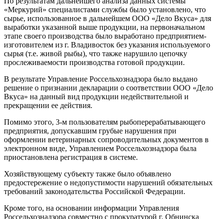
По результатам дальнейшего анализа данных системы
«Меркурий» специалистами службы было установлено, что
сырье, использованное в дальнейшем ООО «Дело Вкуса» для
выработки указанной выше продукции, на первоначальном
этапе своего производства было выработано предприятием-
изготовителем из г. Владивосток без указания используемого
сырья (т.е. живой рыбы), что также нарушило цепочку
прослеживаемости производства готовой продукции.
В результате Управление Россельхознадзора было выдано
решение о признании декларации о соответствии ООО «Дело
Вкуса» на данный вид продукции недействительной и
прекращении ее действия.
Помимо этого, 3-м пользователям рыбоперерабатывающего
предприятия, допускавшим грубые нарушения при
оформлении ветеринарных сопроводительных документов в
электронном виде, Управлением Россельхознадзора была
приостановлена регистрация в системе.
Хозяйствующему субъекту также было объявлено
предостережение о недопустимости нарушений обязательных
требований законодательства Российской Федерации.
Кроме того, на основании информации Управления
Россельхознадзора совместно с прокуратурой г. Обнинска