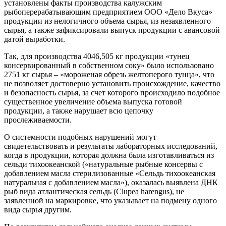
установлены факты производства калужским
рыбоперерабатывающим предприятием ООО «Дело Вкуса»
продукции из нелогичного объема сырья, из незаявленного
сырья, а также зафиксировали выпуск продукции с авансовой
датой выработки.
Так, для производства 4046,505 кг продукции «тунец
консервированный в собственном соку» было использовано
2751 кг сырья – «мороженая обрезь желтоперого тунца», что
не позволяет достоверно установить происхождение, качество
и безопасность сырья, за счет которого происходило подобное
существенное увеличение объема выпуска готовой
продукции, а также нарушает всю цепочку
прослеживаемости.
О системности подобных нарушений могут
свидетельствовать и результаты лабораторных исследований,
когда в продукции, которая должна была изготавливаться из
сельди тихоокеанской («натуральные рыбные консервы с
добавлением масла стерилизованные «Сельдь тихоокеанская
натуральная с добавлением масла»), оказалась выявлена ДНК
рыб вида атлантическая сельдь (Clupea harengus), не
заявленной на маркировке, что указывает на подмену одного
вида сырья другим.