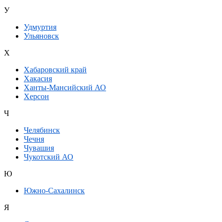
У
Удмуртия
Ульяновск
Х
Хабаровский край
Хакасия
Ханты-Мансийский АО
Херсон
Ч
Челябинск
Чечня
Чувашия
Чукотский АО
Ю
Южно-Сахалинск
Я