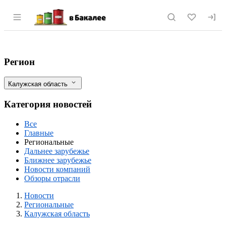
Раздел навигации по сайту vbakalee.ru
В Калуге планируют удвоить посевы рапс
Фильтры
Регион
Калужская область
Категория новостей
Все
Главные
Региональные
Дальнее зарубежье
Ближнее зарубежье
Новости компаний
Обзоры отрасли
Новости
Разделы
Новости
Региональные
Калужская область