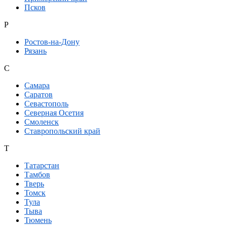
Псков
Р
Ростов-на-Дону
Рязань
С
Самара
Саратов
Севастополь
Северная Осетия
Смоленск
Ставропольский край
Т
Татарстан
Тамбов
Тверь
Томск
Тула
Тыва
Тюмень