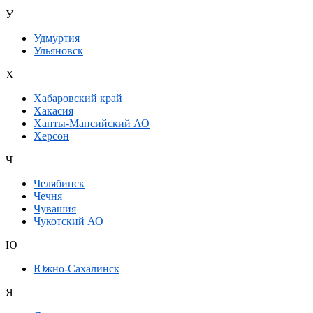
У
Удмуртия
Ульяновск
Х
Хабаровский край
Хакасия
Ханты-Мансийский АО
Херсон
Ч
Челябинск
Чечня
Чувашия
Чукотский АО
Ю
Южно-Сахалинск
Я