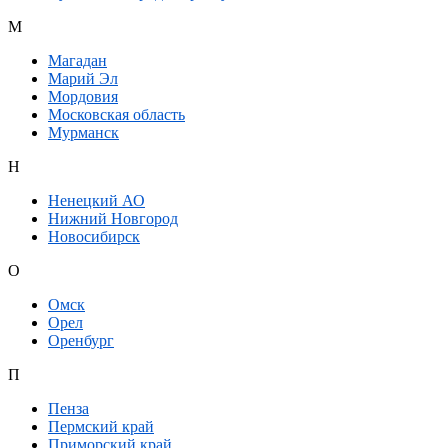
М
Магадан
Марий Эл
Мордовия
Московская область
Мурманск
Н
Ненецкий АО
Нижний Новгород
Новосибирск
О
Омск
Орел
Оренбург
П
Пенза
Пермский край
Приморский край