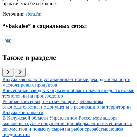
практически безотходное.
Источник:
sfera.fm
“
vbakalee
” в социальных сетях:
Также в разделе
Иллюстрация новости
Калужская область устанавливает новые рекорды в экспорте
масложировых продуктов
Иллюстрация новости
Консервный завод в Калужской области начал внедрять новые
технологии на производство
Иллюстрация новости
Рыбные консервы, не отвечающие требованиям
законодательства, не допущены в реализацию на территории
Калужской области
Иллюстрация новости
В Калужской области Управлением Россельхознадзора
выявлены грубые нарушения при оформлении ветеринарных
документов и подмену сырья на рыбоперерабатывающем
предприятии