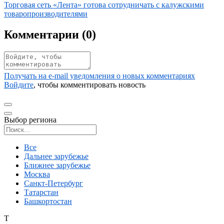
Иллюстрация новости
Торговая сеть «Лента» готова сотрудничать с калужскими
товаропроизводителями
Комментарии (
0
)
Получать на e‑mail уведомления о новых комментариях
Войдите
, чтобы комментировать новость
Выбор региона
Поиск региона
Все
Дальнее зарубежье
Ближнее зарубежье
Москва
Санкт-Петербург
Татарстан
Башкортостан
Т