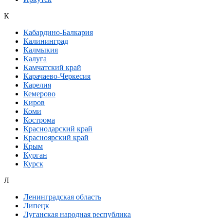
К
Кабардино-Балкария
Калининград
Калмыкия
Калуга
Камчатский край
Карачаево-Черкесия
Карелия
Кемерово
Киров
Коми
Кострома
Краснодарский край
Красноярский край
Крым
Курган
Курск
Л
Ленинградская область
Липецк
Луганская народная республика