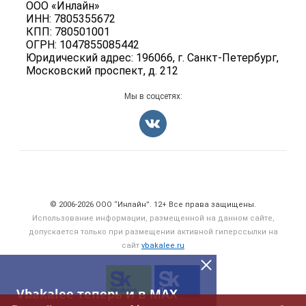
ООО «Инлайн»
Вакансии
Карта объявлений
ИНН: 7805355672
Для СМИ
Блог
КПП: 780501001
ОГРН: 1047855085442
Юридический адрес: 196066, г. Санкт-Петербург,
Московский проспект, д. 212
Мы в соцсетях:
Счетчики, авторское право, логотипы
© 2006‑2026 ООО “Инлайн”. 12+ Все права защищены.
Использование информации, размещенной на данном сайте,
допускается только при размещении активной гиперссылки на
сайт
vbakalee.ru
Vbakalee теперь и в MAX