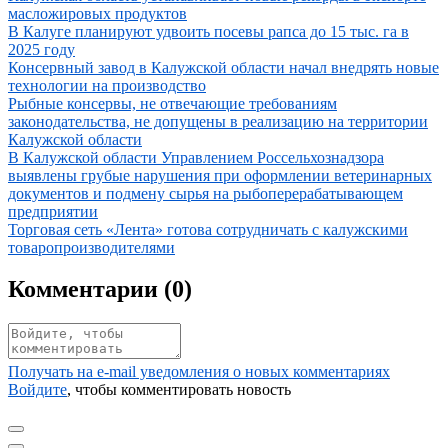
масложировых продуктов
Иллюстрация новости
В Калуге планируют удвоить посевы рапса до 15 тыс. га в
2025 году
Иллюстрация новости
Консервный завод в Калужской области начал внедрять новые
технологии на производство
Иллюстрация новости
Рыбные консервы, не отвечающие требованиям
законодательства, не допущены в реализацию на территории
Калужской области
Иллюстрация новости
В Калужской области Управлением Россельхознадзора
выявлены грубые нарушения при оформлении ветеринарных
документов и подмену сырья на рыбоперерабатывающем
предприятии
Иллюстрация новости
Торговая сеть «Лента» готова сотрудничать с калужскими
товаропроизводителями
Комментарии (
0
)
Получать на e‑mail уведомления о новых комментариях
Войдите
, чтобы комментировать новость