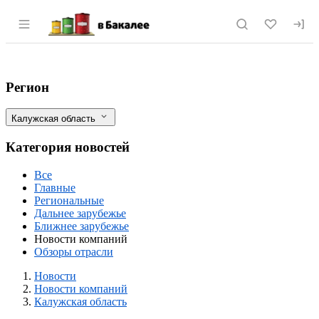
Раздел навигации по сайту vbakalee.ru
Производство на заводе ZUEGG набира
Фильтры
Регион
Калужская область
Категория новостей
Все
Главные
Региональные
Дальнее зарубежье
Ближнее зарубежье
Новости компаний
Обзоры отрасли
Новости
Разделы
Новости
Новости компаний
Калужская область