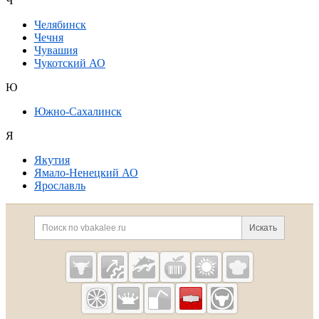
Ч
Челябинск
Чечня
Чувашия
Чукотский АО
Ю
Южно-Сахалинск
Я
Якутия
Ямало-Ненецкий АО
Ярославль
Дополнительная информация
Поиск по сайту и ссылк
Искать
Cсылки на полезные проекты
Vbakalee.ru —