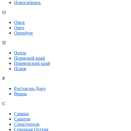
Новосибирск
О
Омск
Орел
Оренбург
П
Пенза
Пермский край
Приморский край
Псков
Р
Ростов-на-Дону
Рязань
С
Самара
Саратов
Севастополь
Северная Осетия