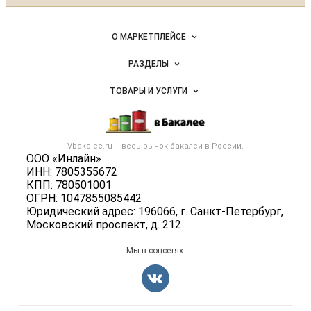
рынок
бакалейных
Важные разделы и контакты
Навигация по сайту
товаров,
О МАРКЕТПЛЕЙСЕ
специй,
Новости Vbakalee.ru
ингредиентов
РАЗДЕЛЫ
Услуги и цены
Объявления
ТОВАРЫ И УСЛУГИ
Размещение рекламы
Каталог компаний
Бакалейные товары
Публичная оферта
Новости рынка
Услуги
Контактная информация
Бренды
Vbakalee.ru – весь
рынок бакалеи
в России.
Добавить объявление
Политика обработки персональных данных
ООО «Инлайн»
Вакансии
Карта объявлений
ИНН: 7805355672
Для СМИ
Блог
КПП: 780501001
ОГРН: 1047855085442
Юридический адрес: 196066, г. Санкт-Петербург,
Московский проспект, д. 212
Мы в соцсетях: