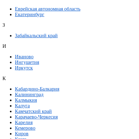
Еврейская автономная область
Екатеринбург
З
Забайкальский край
И
Иваново
Ингушетия
Иркутск
К
Кабардино-Балкария
Калининград
Калмыкия
Калуга
Камчатский край
Карачаево-Черкесия
Карелия
Кемерово
Киров