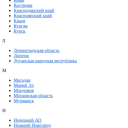
Коми
Кострома
Краснодарский край
Красноярский край
Крым
Курган
Курск
Л
Ленинградская область
Липецк
Луганская народная республика
М
Магадан
Марий Эл
Мордовия
Московская область
Мурманск
Н
Ненецкий АО
Нижний Новгород