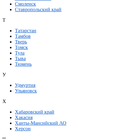
Смоленск
Ставропольский край
Т
Татарстан
Тамбов
Тверь
Томск
Тула
Тыва
Тюмень
У
Удмуртия
Ульяновск
Х
Хабаровский край
Хакасия
Ханты-Мансийский АО
Херсон